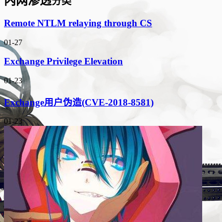
内网渗透
分类
Remote NTLM relaying through CS
01-27
Exchange Privilege Elevation
01-23
Exchange用户伪造(CVE-2018-8581)
01-23