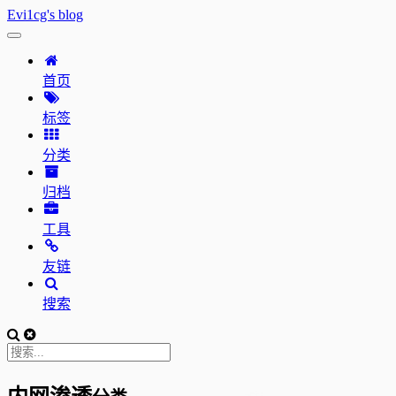
Evi1cg's blog
首页
标签
分类
归档
工具
友链
搜索