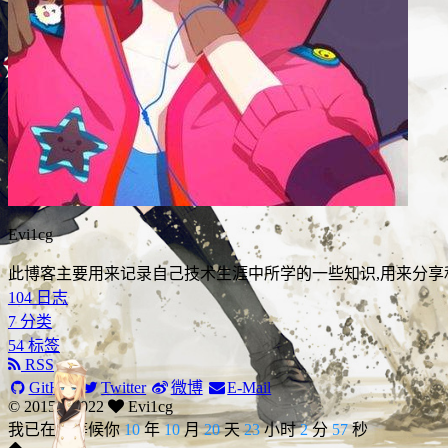
Evi1cg
此博客主要用来记录自己技术生涯中所学的一些知识,用来分享
104
日志
7
分类
54
标签
RSS
GitHub
Twitter
微博
E-Mail
© 2015 –
2022
Evi1cg
我已在此等候你
10
年
10
月
20
天
23
小时
2
分
58
秒