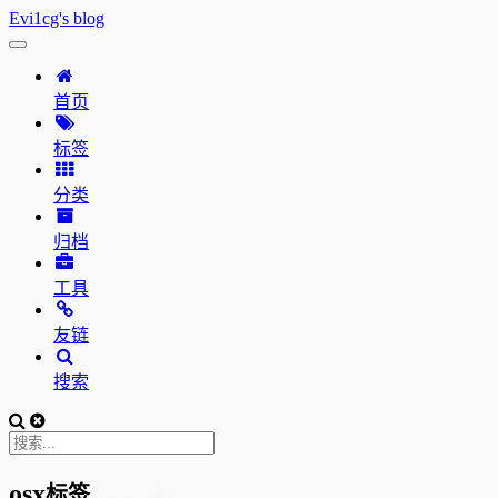
Evi1cg's blog
首页
标签
分类
归档
工具
友链
搜索
osx
标签